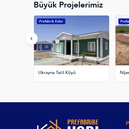
Büyük Projelerimiz
Prefabrik Evler
Prefa
ut Projesi
Ukrayna Tatil Köyü
Nije
P