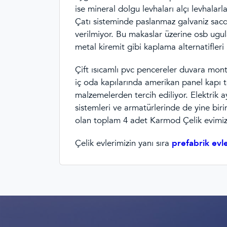
ise mineral dolgu levhaları alçı levhalar
Çatı sisteminde paslanmaz galvaniz sacda
verilmiyor. Bu makaslar üzerine osb ugu
metal kiremit gibi kaplama alternatifleri k
Çift ısıcamlı pvc pencereler duvara monta
iç oda kapılarında amerikan panel kapı te
malzemelerden tercih ediliyor. Elektrik a
sistemleri ve armatürlerinde de yine birin
olan toplam 4 adet Karmod Çelik evimiz u
Çelik evlerimizin yanı sıra
prefabrik evl