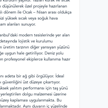
 kurulum yapıldı. Yazları kurak ve sıcak
ı düşünülerek özel projeyle hazırlanan
ışlı dönem ile Ocak – Nisan arası oldukça
izi yüksek sıcak veya soğuk hava
am alanları sunuyor.
anbul’daki modern tesislerinde yer alan
 detayında lojistik ve kurulumu
m üretim tarzının diğer yansıyan yüzünü
ğe uygun hale getiriliyor. Deniz yolu
en profesyonel ekiplerce kullanıma hazır
nı adeta bir ağ gibi örgülüyor. İdeal
ı güvenliğini üst düzeye çıkartıyor.
üksek yalıtım performansı için taş yünü
yerleştirilen dolgu malzemesi üzerine
ş yüzey kaplaması uygulanmakta. Bu
lanmaktadır. Aynı duvarın iç yüzelinde