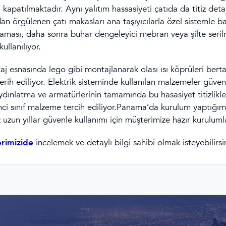
la kapatılmaktadır. Aynı yalıtım hassasiyeti çatıda da titiz 
n örgülenen çatı makasları ana taşıyıcılarla özel sistemle b
laması, daha sonra buhar dengeleyici mebran veya şilte seri
ullanılıyor.
j esnasında lego gibi montajlanarak olası ısı köprüleri bertar
rih ediliyor. Elektrik sisteminde kullanılan malzemeler güvenl
ydınlatma ve armatürlerinin tamamında bu hasasiyet titizlikle
ci sınıf malzeme tercih ediliyor.Panama’da kurulum yaptığımız ik
zun yıllar güvenle kullanımı için müşterimize hazır kurulumla
erimizide
incelemek ve detaylı bilgi sahibi olmak isteyebilirsin