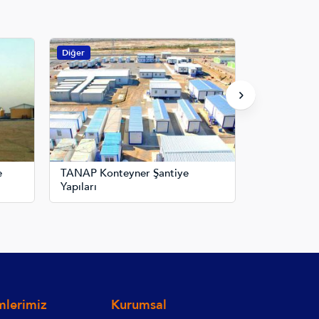
Diğer
Prefabrik Evle
e
TANAP Konteyner Şantiye
Panama’da 
Yapıları
lerimiz
Kurumsal