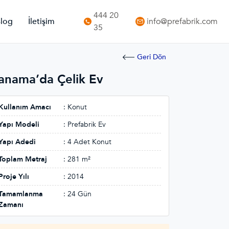
444 20
log
İletişim
info@prefabrik.com
35
Geri Dön
anama’da Çelik Ev
Kullanım Amacı
: Konut
Yapı Modeli
: Prefabrik Ev
Yapı Adedi
: 4 Adet Konut
Toplam Metraj
: 281 m²
Proje Yılı
: 2014
Tamamlanma
: 24 Gün
Zamanı