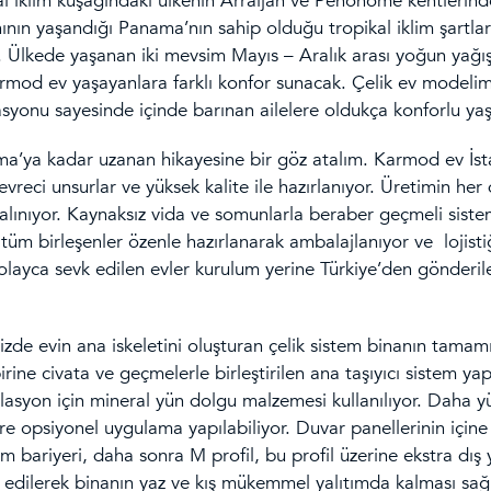
cal iklim kuşağındaki ülkenin Arraijan ve Penonome kentlerinde
ının yaşandığı Panama’nın sahip olduğu tropikal iklim şartlar
ak. Ülkede yaşanan iki mevsim Mayıs – Aralık arası yoğun yağ
mod ev yaşayanlara farklı konfor sunacak. Çelik ev modelim
syonu sayesinde içinde barınan ailelere oldukça konforlu yaş
ma’ya kadar uzanan hikayesine bir göz atalım. Karmod ev İst
vreci unsurlar ve yüksek kalite ile hazırlanıyor. Üretimin her
alınıyor. Kaynaksız vida ve somunlarla beraber geçmeli siste
 tüm birleşenler özenle hazırlanarak ambalajlanıyor ve lojisti
olayca sevk edilen evler kurulum yerine Türkiye’den gönderil
zde evin ana iskeletini oluşturan çelik sistem binanın tamamı
irine civata ve geçmelerle birleştirilen ana taşıyıcı sistem yap
olasyon için mineral yün dolgu malzemesi kullanılıyor. Daha y
 opsiyonel uygulama yapılabiliyor. Duvar panellerinin içine 
m bariyeri, daha sonra M profil, bu profil üzerine ekstra dı
af edilerek binanın yaz ve kış mükemmel yalıtımda kalması sağ