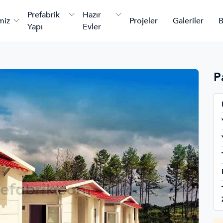
Prefabrik
Hazır
miz
Projeler
Galeriler
B
Yapı
Evler
P