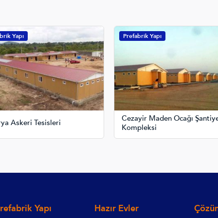
brik Yapı
Prefabrik Yapı
Cezayir Maden Ocağı Şantiy
rya Askeri Tesisleri
Kompleksi
refabrik Yapı
Hazır Evler
Çözüm