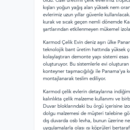
oldu. Özel üretimli çelik evlerimiz tropi
kışları yoğun yağış alan yüksek nem oran
evlerimiz uzun yıllar güvenle kullanılac
kurak ve sıcak geçen nemli dönemde Kar
şartlarından etkilenmeyen mükemel izola
Karmod Çelik Evin deniz aşırı ülke Pana
teknolojik bant üretim hattında yüksek çe
kolaylaştıran demonte yapı sistemi esas 
oluşturuyor. Bu sistemlerle evi oluşturan
konteyner taşımacığılığı ile Panama’ya k
montajlanarak teslim ediliyor.
Karmod çelik evlerin detaylarına indiğimi
kalınlıkta çelik malzeme kullanımı ve birb
Duvar bloklarındaki bu örgü içerisine iz
dolgu malzemesi de müşteri talebine göre
dış duvarda osb levha, bunun üzerine ne
uygulamalarla olası ısı köprüleri bertar