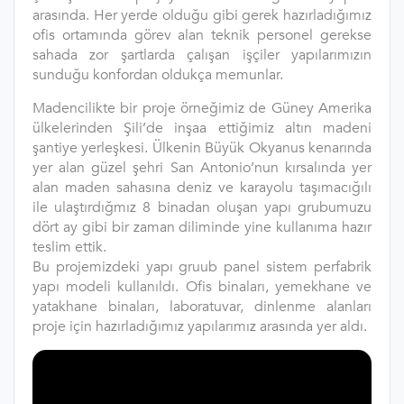
arasında. Her yerde olduğu gibi gerek hazırladığımız
ofis ortamında görev alan teknik personel gerekse
sahada zor şartlarda çalışan işçiler yapılarımızın
sunduğu konfordan oldukça memunlar.
Madencilikte bir proje örneğimiz de Güney Amerika
ülkelerinden Şili’de inşaa ettiğimiz altın madeni
şantiye yerleşkesi. Ülkenin Büyük Okyanus kenarında
yer alan güzel şehri San Antonio’nun kırsalında yer
alan maden sahasına deniz ve karayolu taşımacığılı
ile ulaştırdığmız 8 binadan oluşan yapı grubumuzu
dört ay gibi bir zaman diliminde yine kullanıma hazır
teslim ettik.
Bu projemizdeki yapı gruub panel sistem perfabrik
yapı modeli kullanıldı. Ofis binaları, yemekhane ve
yatakhane binaları, laboratuvar, dinlenme alanları
proje için hazırladığımız yapılarımız arasında yer aldı.