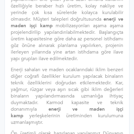
özelliğiyle beraber hızlı üretim, kolay nakliye ve
yerinde çok kısa sürelerde kolayca kurulabilir
olmasıdır. Müşteri talepleri doğrultusunda
enerji ve
maden işçi kamp
mobilizasyonları aşama aşama
projelendirilip yapılandırılabilmektedir. Başlangıçta
üretim kapasitesine göre daha az personel istihdamı
göz önüne alınarak planlama yapılırken, projenin
ilerleyen yıllarında yine artan istihdama göre ilave
yapı grupları ilave edilmektedir.
Enerji sahaları ve maden ocaklarındaki iklim benzeri
diğer coğrafi özellikler kurulum yapılacak binaların
teknik özelliklerini doğrudan etkilemektedir. Kar,
yağmur, rüzgar veya aşırı sıcak gibi iklim değerleri
binaların yapılandırmasında uzmanlığa ihtiyaç
duymaktadır. Karmod kapasite ve teknik
donanımıyla
enerji ve maden işçi
kamp
yerleşkelerinin üretiminden kurulumuna
uzmanlaşmıştır.
Ön üretimli olarak hazırlanan yapılarımız Dünyanın