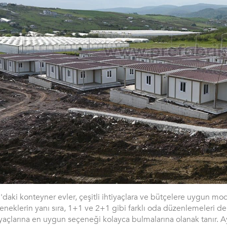
'daki konteyner evler, çeşitli ihtiyaçlara ve bütçelere uygun m
eneklerin yanı sıra, 1+1 ve 2+1 gibi farklı oda düzenlemeleri de b
iyaçlarına en uygun seçeneği kolayca bulmalarına olanak tanır. Ay