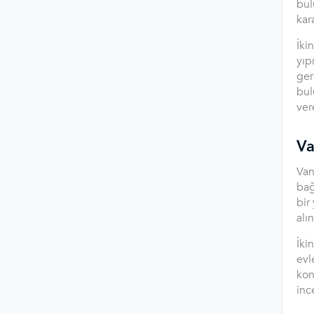
bul
kar
İki
yıp
ger
bul
vere
Va
Van
bağ
bir
alı
İki
evl
kon
inc