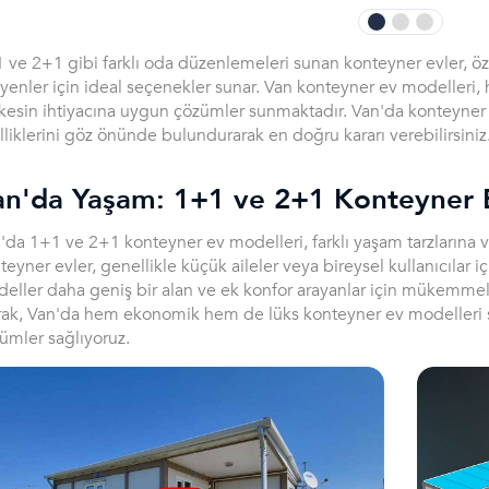
 ve 2+1 gibi farklı oda düzenlemeleri sunan konteyner evler, öz
eyenler için ideal seçenekler sunar. Van konteyner ev modeller
kesin ihtiyacına uygun çözümler sunmaktadır. Van'da konteyner e
lliklerini göz önünde bulundurarak en doğru kararı verebilirsiniz
an'da Yaşam: 1+1 ve 2+1 Konteyner 
'da 1+1 ve 2+1 konteyner ev modelleri, farklı yaşam tarzlarına 
teyner evler, genellikle küçük aileler veya bireysel kullanıcılar 
eller daha geniş bir alan ve ek konfor arayanlar için mükemmel b
rak, Van'da hem ekonomik hem de lüks konteyner ev modelleri s
ümler sağlıyoruz.