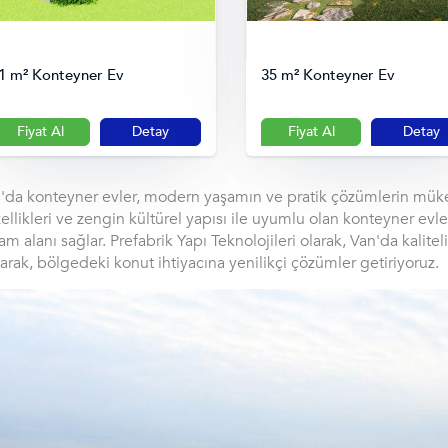
1 m² Konteyner Ev
35 m² Konteyner Ev
Fiyat Al
Detay
Fiyat Al
Detay
'da konteyner evler, modern yaşamın ve pratik çözümlerin müke
ellikleri ve zengin kültürel yapısı ile uyumlu olan konteyner e
am alanı sağlar. Prefabrik Yapı Teknolojileri olarak, Van'da kalitel
arak, bölgedeki konut ihtiyacına yenilikçi çözümler getiriyoruz.