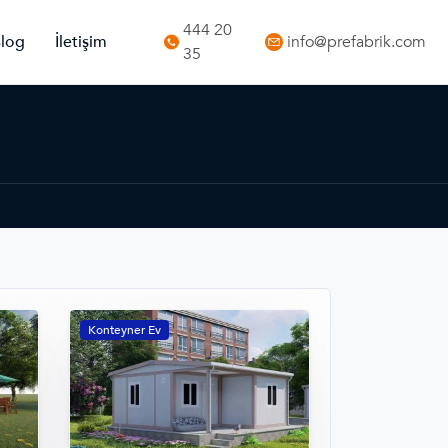
444 20
log
İletişim
info@prefabrik.com
35
Konteyner Ev