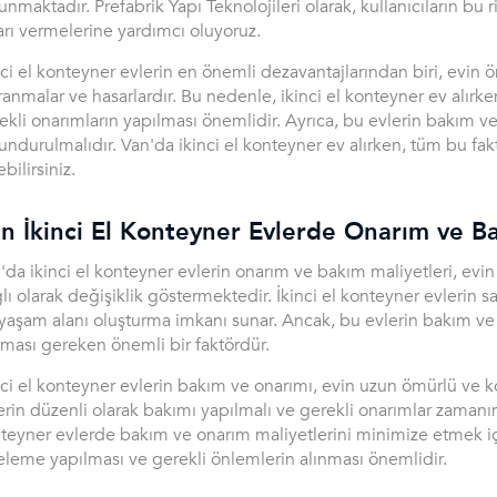
unmaktadır. Prefabrik Yapı Teknolojileri olarak, kullanıcıların b
arı vermelerine yardımcı oluyoruz.
nci el konteyner evlerin en önemli dezavantajlarından biri, evin
ranmalar ve hasarlardır. Bu nedenle, ikinci el konteyner ev alırke
ekli onarımların yapılması önemlidir. Ayrıca, bu evlerin bakım 
undurulmalıdır. Van'da ikinci el konteyner ev alırken, tüm bu fakt
bilirsiniz.
n İkinci El Konteyner Evlerde Onarım ve Ba
'da ikinci el konteyner evlerin onarım ve bakım maliyetleri, ev
lı olarak değişiklik göstermektedir. İkinci el konteyner evlerin s
 yaşam alanı oluşturma imkanı sunar. Ancak, bu evlerin bakım ve
nması gereken önemli bir faktördür.
nci el konteyner evlerin bakım ve onarımı, evin uzun ömürlü ve ko
erin düzenli olarak bakımı yapılmalı ve gerekli onarımlar zamanınd
teyner evlerde bakım ve onarım maliyetlerini minimize etmek içi
eleme yapılması ve gerekli önlemlerin alınması önemlidir.