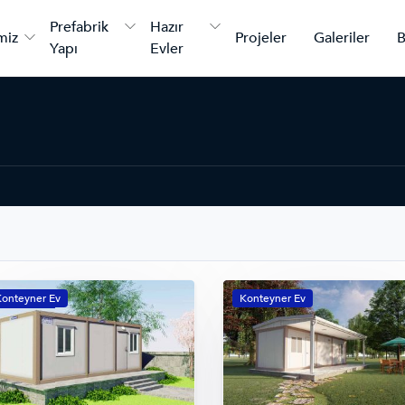
Prefabrik
Hazır
miz
Projeler
Galeriler
B
Yapı
Evler
onteyner Ev
Konteyner Ev