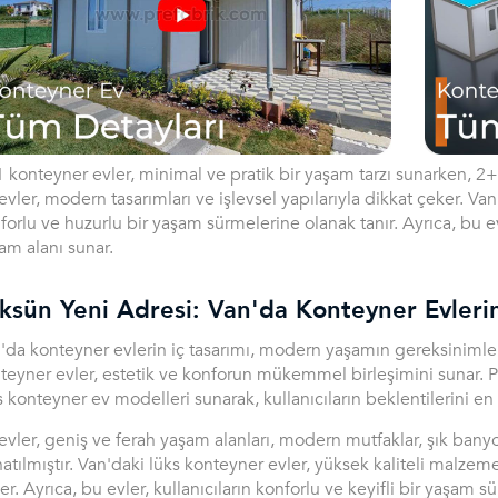
 konteyner evler, minimal ve pratik bir yaşam tarzı sunarken, 2+1
evler, modern tasarımları ve işlevsel yapılarıyla dikkat çeker. Van
forlu ve huzurlu bir yaşam sürmelerine olanak tanır. Ayrıca, bu ev
am alanı sunar.
ksün Yeni Adresi: Van'da Konteyner Evlerin
'da konteyner evlerin iç tasarımı, modern yaşamın gereksinimler
teyner evler, estetik ve konforun mükemmel birleşimini sunar. Pr
s konteyner ev modelleri sunarak, kullanıcıların beklentilerini en
evler, geniş ve ferah yaşam alanları, modern mutfaklar, şık banyol
atılmıştır. Van'daki lüks konteyner evler, yüksek kaliteli malzem
er. Ayrıca, bu evler, kullanıcıların konforlu ve keyifli bir yaşam 