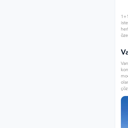
1+1
ist
her
öze
V
Van
kon
mod
ola
çöz