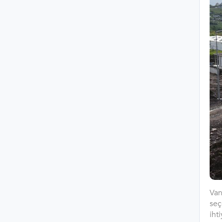
Van
seç
iht