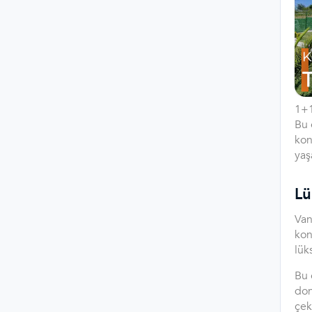
1+1
Bu 
kon
yaş
Lü
Van
kon
lük
Bu 
don
çek