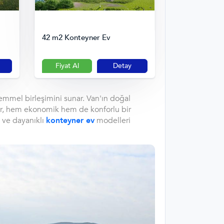
42 m2 Konteyner Ev
Fiyat Al
Detay
mmel birleşimini sunar. Van'ın doğal
vler, hem ekonomik hem de konforlu bir
i ve dayanıklı
konteyner ev
modelleri