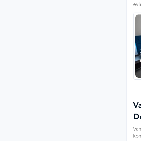
evl
Va
De
Van
kon