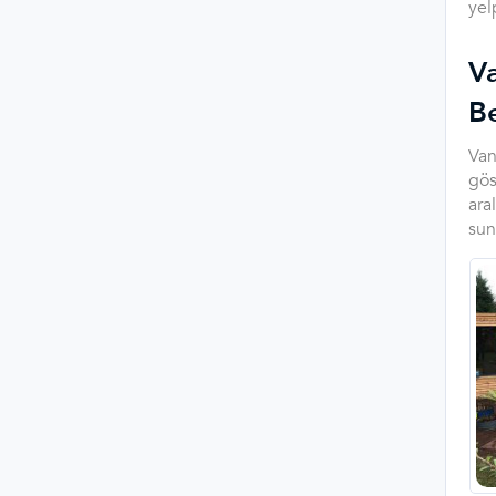
yel
Va
B
Van
gös
ara
sun