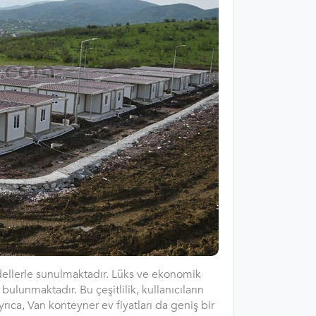
odellerle sunulmaktadır. Lüks ve ekonomik
ulunmaktadır. Bu çeşitlilik, kullanıcıların
rıca, Van konteyner ev fiyatları da geniş bir