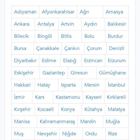
Adıyaman
Afyonkarahisar
Ağrı
Amasya
Ankara
Antalya
Artvin
Aydın
Balıkesir
Bilecik
Bingöl
Bitlis
Bolu
Burdur
Bursa
Çanakkale
Çankırı
Çorum
Denizli
Diyarbakır
Edirne
Elazığ
Erzincan
Erzurum
Eskişehir
Gaziantep
Giresun
Gümüşhane
Hakkari
Hatay
Isparta
Mersin
İstanbul
İzmir
Kars
Kastamonu
Kayseri
Kırklareli
Kırşehir
Kocaeli
Konya
Kütahya
Malatya
Manisa
Kahramanmaraş
Mardin
Muğla
Muş
Nevşehir
Niğde
Ordu
Rize