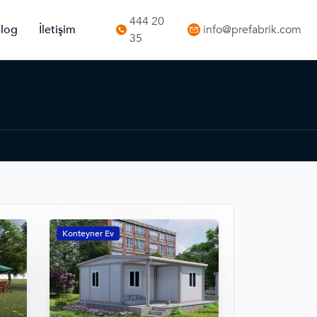
444 20
log
İletişim
info@prefabrik.com
35
Konteyner Ev