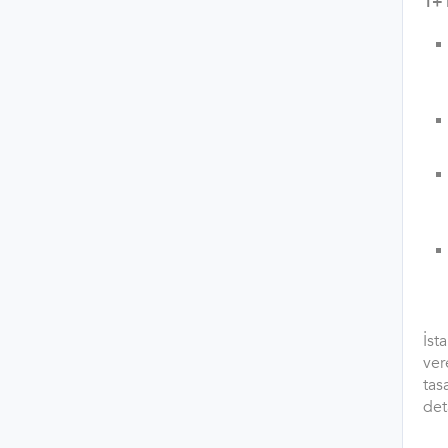
1+1
İst
ver
tas
det