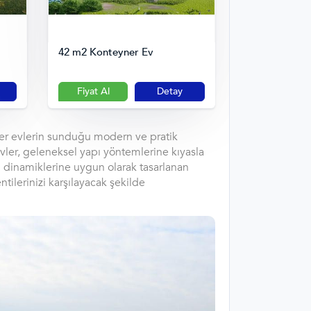
42 m2 Konteyner Ev
Fiyat Al
Detay
yner evlerin sunduğu modern ve pratik
ler, geleneksel yapı yöntemlerine kıyasla
ın dinamiklerine uygun olarak tasarlanan
tilerinizi karşılayacak şekilde