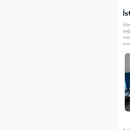
İ
İst
sağ
mer
mod