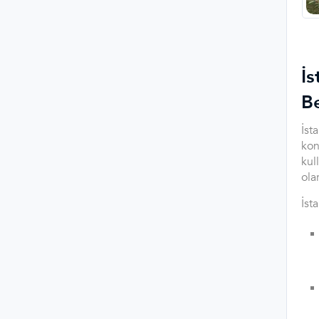
İs
B
İst
kon
kul
ola
İst