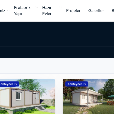
Prefabrik
Hazır
miz
Projeler
Galeriler
B
Yapı
Evler
onteyner Ev
Konteyner Ev