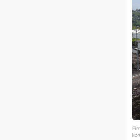
Fir
kon