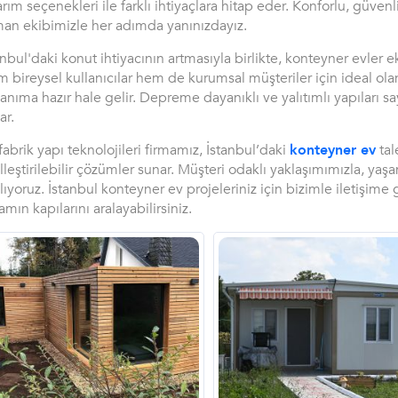
arım seçenekleri ile farklı ihtiyaçlara hitap eder. Konforlu, güven
an ekibimizle her adımda yanınızdayız.
anbul'daki konut ihtiyacının artmasıyla birlikte, konteyner evler
 bireysel kullanıcılar hem de kurumsal müşteriler için ideal ola
lanıma hazır hale gelir. Depreme dayanıklı ve yalıtımlı yapıları
ar.
fabrik yapı teknolojileri firmamız, İstanbul’daki
konteyner ev
tal
lleştirilebilir çözümler sunar. Müşteri odaklı yaklaşımımızla, yaşa
lıyoruz. İstanbul konteyner ev projeleriniz için bizimle iletişime 
amın kapılarını aralayabilirsiniz.