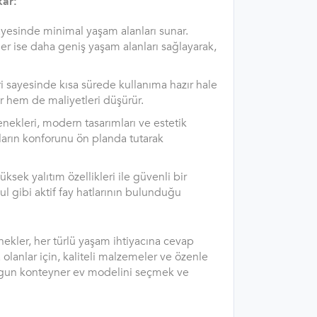
kar:
yesinde minimal yaşam alanları sunar.
ler ise daha geniş yaşam alanları sağlayarak,
ri sayesinde kısa sürede kullanıma hazır hale
ar hem de maliyetleri düşürür.
nekleri, modern tasarımları ve estetik
ların konforunu ön planda tutarak
ksek yalıtım özellikleri ile güvenli bir
l gibi aktif fay hatlarının bulunduğu
ekler, her türlü yaşam ihtiyacına cevap
 olanlar için, kaliteli malzemeler ve özenle
uygun konteyner ev modelini seçmek ve