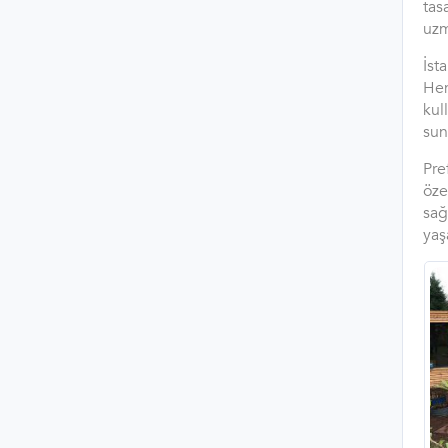
tas
uzm
İst
Hem
kul
sun
Pre
öze
sağ
yaş