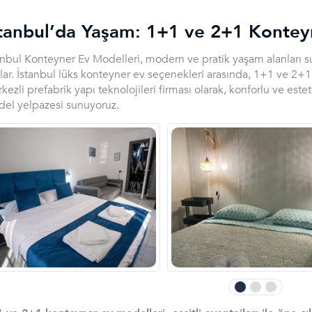
stanbul’da Yaşam: 1+1 ve 2+1 Kontey
anbul Konteyner Ev Modelleri, modern ve pratik yaşam alanları 
lar. İstanbul lüks konteyner ev seçenekleri arasında, 1+1 ve 2+1 
kezli prefabrik yapı teknolojileri firması olarak, konforlu ve este
el yelpazesi sunuyoruz.