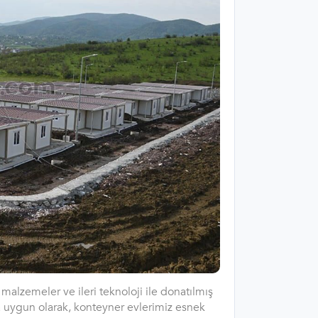
malzemeler ve ileri teknoloji ile donatılmış
a uygun olarak, konteyner evlerimiz esnek