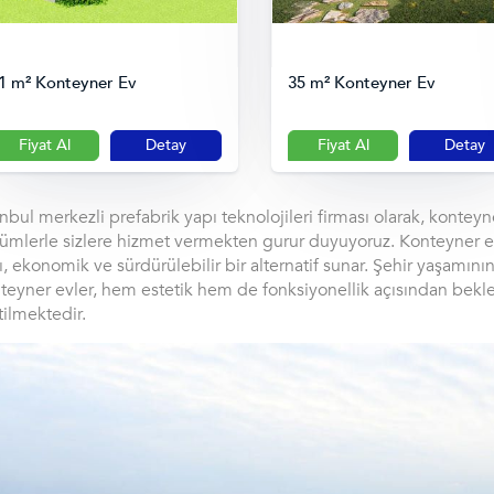
1 m² Konteyner Ev
35 m² Konteyner Ev
Fiyat Al
Detay
Fiyat Al
Detay
anbul merkezli prefabrik yapı teknolojileri firması olarak, konte
ümlerle sizlere hizmet vermekten gurur duyuyoruz. Konteyner ev
lı, ekonomik ve sürdürülebilir bir alternatif sunar. Şehir yaşamın
teyner evler, hem estetik hem de fonksiyonellik açısından beklen
tilmektedir.