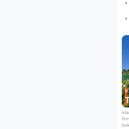
İst
fir
bek