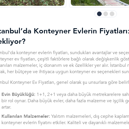
tanbul’da Konteyner Evlerin Fiyatları
ekliyor?
anbul'da konteyner evlerin fiyatları, sundukları avantajlar ve seç
teyner ev fiyatları, çeşitli faktörlere bağlı olarak değişkenlik gös
lanılan malzemeler, iç donanım ve ek özellikler yer alır. İstanbul 
rak, her bütçeye ve ihtiyaca uygun konteyner ev seçenekleri su
anbul Konteyner Ev Fiyatları, genel olarak şu unsurlara göre belirl
Evin Büyüklüğü:
1+1, 2+1 veya daha büyük metrekarelere sahi
bir rol oynar. Daha büyük evler, daha fazla malzeme ve işçilik ge
artar.
Kullanılan Malzemeler:
Yalıtım malzemeleri, dış cephe kaplama
konteyner evlerin fiyatını etkiler. Kaliteli ve dayanıklı malzemele