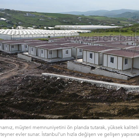
mamız, müşteri memnuniyetini ön planda tutarak, yüksek kaliteli 
teyner evler sunar. İstanbul’un hızla değişen ve gelişen yapısın