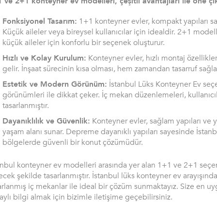
 ve 2+1 konteyner ev modelleri, çeşitli avantajları ile öne çı
Fonksiyonel Tasarım:
1+1 konteyner evler, kompakt yapıları sa
Küçük aileler veya bireysel kullanıcılar için idealdir. 2+1 model
küçük aileler için konforlu bir seçenek oluşturur.
Hızlı ve Kolay Kurulum:
Konteyner evler, hızlı montaj özellikle
gelir. İnşaat sürecinin kısa olması, hem zamandan tasarruf sağl
Estetik ve Modern Görünüm:
İstanbul Lüks Konteyner Ev seçe
görünümleri ile dikkat çeker. İç mekan düzenlemeleri, kullanıcı
tasarlanmıştır.
Dayanıklılık ve Güvenlik:
Konteyner evler, sağlam yapıları ve yü
yaşam alanı sunar. Depreme dayanıklı yapıları sayesinde İstanbu
bölgelerde güvenli bir konut çözümüdür.
anbul konteyner ev modelleri arasında yer alan 1+1 ve 2+1 seçen
ecek şekilde tasarlanmıştır. İstanbul lüks konteyner ev arayışında
arlanmış iç mekanlar ile ideal bir çözüm sunmaktayız. Size en 
aylı bilgi almak için bizimle iletişime geçebilirsiniz.