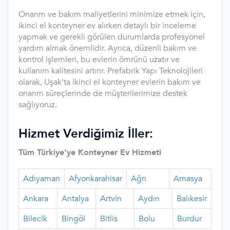
Onarım ve bakım maliyetlerini minimize etmek için,
ikinci el konteyner ev alırken detaylı bir inceleme
yapmak ve gerekli görülen durumlarda profesyonel
yardım almak önemlidir. Ayrıca, düzenli bakım ve
kontrol işlemleri, bu evlerin ömrünü uzatır ve
kullanım kalitesini artırır. Prefabrik Yapı Teknolojileri
olarak, Uşak'ta ikinci el konteyner evlerin bakım ve
onarım süreçlerinde de müşterilerimize destek
sağlıyoruz.
Hizmet Verdiğimiz İller:
Tüm Türkiye’ye Konteyner Ev Hizmeti
Adıyaman
Afyonkarahisar
Ağrı
Amasya
Ankara
Antalya
Artvin
Aydın
Balıkesir
Bilecik
Bingöl
Bitlis
Bolu
Burdur