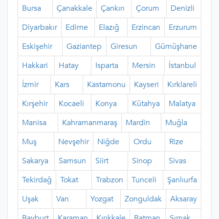
Bursa
Çanakkale
Çankırı
Çorum
Denizli
Diyarbakır
Edirne
Elazığ
Erzincan
Erzurum
Eskişehir
Gaziantep
Giresun
Gümüşhane
Hakkari
Hatay
Isparta
Mersin
İstanbul
İzmir
Kars
Kastamonu
Kayseri
Kırklareli
Kırşehir
Kocaeli
Konya
Kütahya
Malatya
Manisa
Kahramanmaraş
Mardin
Muğla
Muş
Nevşehir
Niğde
Ordu
Rize
Sakarya
Samsun
Siirt
Sinop
Sivas
Tekirdağ
Tokat
Trabzon
Tunceli
Şanlıurfa
Uşak
Van
Yozgat
Zonguldak
Aksaray
Bayburt
Karaman
Kırıkkale
Batman
Şırnak