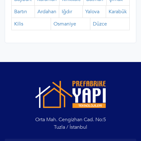
Bartın
Ardahan
Iğdır
Yalova
Karabük
Kilis
Osmaniye
Düzce
Orta Mah. Cengizhan Cad. No:5
Tuzla / İstanbul