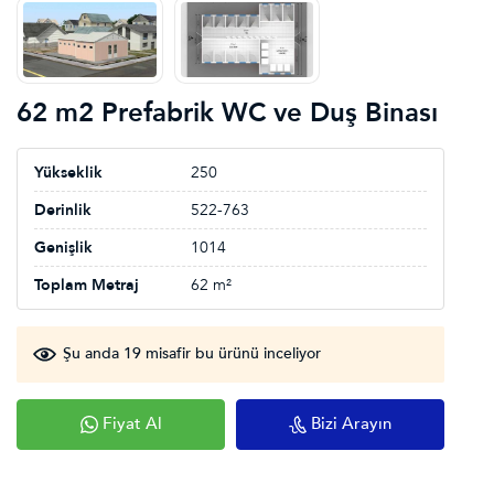
62 m2 Prefabrik WC ve Duş Binası
Yükseklik
250
Derinlik
522-763
Genişlik
1014
Toplam Metraj
62 m²
Şu anda 19 misafir bu ürünü inceliyor
Fiyat Al
Bizi Arayın