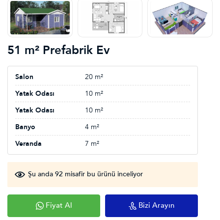
51 m² Prefabrik Ev
Salon
20 m²
Yatak Odası
10 m²
Yatak Odası
10 m²
Banyo
4 m²
Veranda
7 m²
Şu anda 92 misafir bu ürünü inceliyor
Fiyat Al
Bizi Arayın