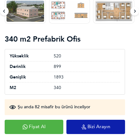
340 m2 Prefabrik Ofis
Yükseklik
520
Derinlik
899
Genişlik
1893
M2
340
Şu anda 82 misafir bu ürünü inceliyor
Fiyat Al
Bizi Arayın